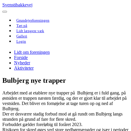
Svenstibakkevej
Grundejerforeningen
Tæt på
Lidt længere væk
Galleri
Login
Lidt om foreningen
Forside
Nyheder
Aktiviteter
Bulbjerg nye trapper
Arbejdet med at etablere nye trapper på Bulbjerg er i fuld gang, på
østsiden er trappen næsten færdig, og der er gjort klar til arbejdet på
vestsiden. Det bliver en fornøjelse at tage turen op og ned af
Bulbjerg.
Der er desværre stadig forbud mod at gå rundt om Bulbjerg langs
stranden på grund af fare for flere skred.
Forbuddet gælder foreløbig til foråret 2023.
Risikoen for skred øges ved store nedbørmængder og især i perioder