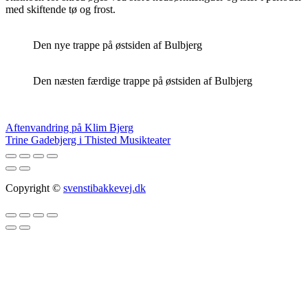
med skiftende tø og frost.
Den nye trappe på østsiden af Bulbjerg
Den næsten færdige trappe på østsiden af Bulbjerg
Indlægsnavigation
Aftenvandring på Klim Bjerg
Trine Gadebjerg i Thisted Musikteater
Copyright ©
svenstibakkevej.dk