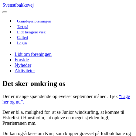
Svenstibakkevej
Grundejerforeningen
Tæt på
Lidt længere væk
Galleri
Login
Lidt om foreningen
Forside
Nyheder
Aktiviteter
Det sker omkring os
Der er mange spændende oplevelser september måned. Tjek
“Lige
her og nu”.
Der er bl.a. mulighed for at se Junior windsurfing, at komme til
Fiskefest i Hanstholm, at opleve en meget sjælden fugl,
Prærietranen mm.
Du kan også læse om Kim, som klipper græsset på fodboldbane og