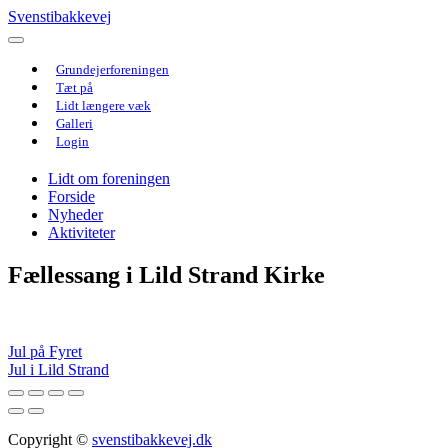
Svenstibakkevej
Grundejerforeningen
Tæt på
Lidt længere væk
Galleri
Login
Lidt om foreningen
Forside
Nyheder
Aktiviteter
Fællessang i Lild Strand Kirke
Indlægsnavigation
Jul på Fyret
Jul i Lild Strand
Copyright ©
svenstibakkevej.dk