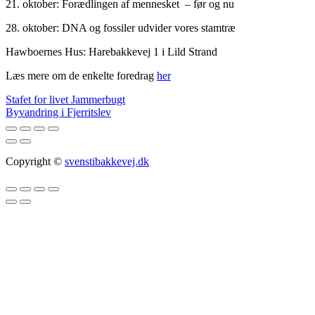
21. oktober: Forædlingen af mennesket – før og nu
28. oktober: DNA og fossiler udvider vores stamtræ
Hawboernes Hus: Harebakkevej 1 i Lild Strand
Læs mere om de enkelte foredrag
her
Indlægsnavigation
Stafet for livet Jammerbugt
Byvandring i Fjerritslev
Copyright ©
svenstibakkevej.dk