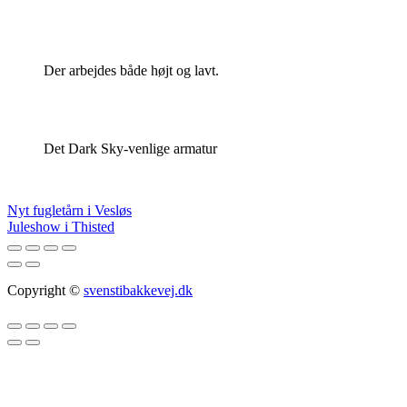
Der arbejdes både højt og lavt.
Det Dark Sky-venlige armatur
Indlægsnavigation
Nyt fugletårn i Vesløs
Juleshow i Thisted
Copyright ©
svenstibakkevej.dk