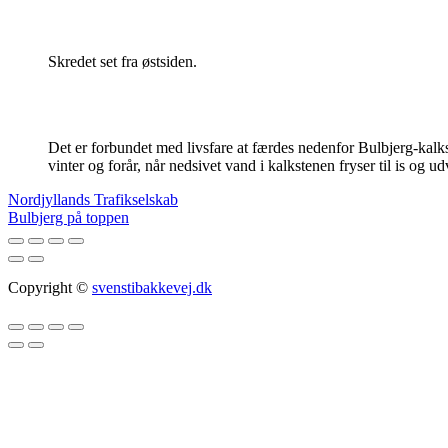
Skredet set fra østsiden.
Det er forbundet med livsfare at færdes nedenfor Bulbjerg-kal
vinter og forår, når nedsivet vand i kalkstenen fryser til is og ud
Indlægsnavigation
Nordjyllands Trafikselskab
Bulbjerg på toppen
Copyright ©
svenstibakkevej.dk