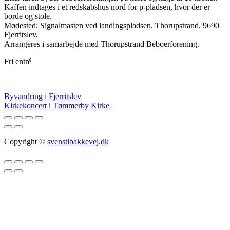
Kaffen indtages i et redskabshus nord for p-pladsen, hvor der er
borde og stole.
Mødested: Signalmasten ved landingspladsen, Thorupstrand, 9690
Fjerritslev.
Arrangeres i samarbejde med Thorupstrand Beboerforening.
Fri entré
Indlægsnavigation
Byvandring i Fjerritslev
Kirkekoncert i Tømmerby Kirke
Copyright ©
svenstibakkevej.dk