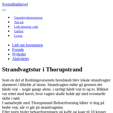
Svenstibakkevej
Grundejerforeningen
Tæt på
Lidt længere væk
Galleri
Login
Lidt om foreningen
Forside
Nyheder
Aktiviteter
Strandvagtstur i Thorupstrand
Som en del af Redningsvæsenets beredskab blev lokale strandvagter
alarmeret i tilfælde af storm. Strandvagten måtte gå gennem det
hårde vejr – nogle gange alene, i særligt hårdt vejr to og to. Blikket
var rettet mod havet, hvor vagten skulle holde øje med eventuelle
skibe i nød.
I samarbejde med Thorupstrand Beboerforening håber vi dog på
bedre vejr, når vi går på strandvagtstur.
Efter turen byder beboerforeningen på kaffe og kage til 10 kroner.