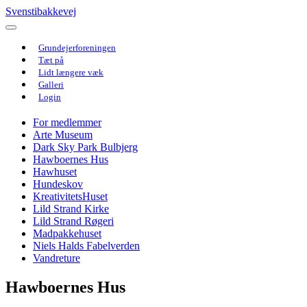
Svenstibakkevej
Grundejerforeningen
Tæt på
Lidt længere væk
Galleri
Login
For medlemmer
Arte Museum
Dark Sky Park Bulbjerg
Hawboernes Hus
Hawhuset
Hundeskov
KreativitetsHuset
Lild Strand Kirke
Lild Strand Røgeri
Madpakkehuset
Niels Halds Fabelverden
Vandreture
Hawboernes Hus