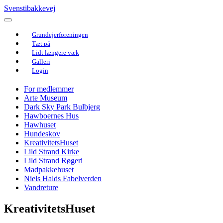
Svenstibakkevej
Grundejerforeningen
Tæt på
Lidt længere væk
Galleri
Login
For medlemmer
Arte Museum
Dark Sky Park Bulbjerg
Hawboernes Hus
Hawhuset
Hundeskov
KreativitetsHuset
Lild Strand Kirke
Lild Strand Røgeri
Madpakkehuset
Niels Halds Fabelverden
Vandreture
KreativitetsHuset